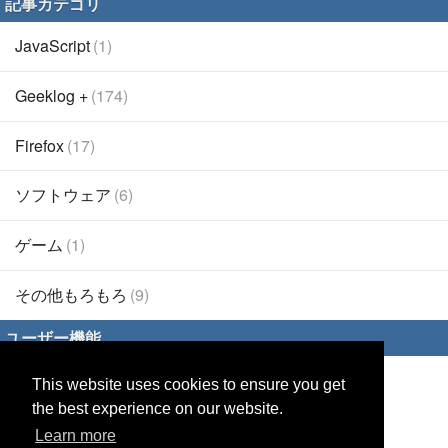
記事カテゴリ
JavaScript
(1)
Geeklog +
(174)
Firefox
(17)
ソフトウェア
(6)
ゲーム
(1)
その他もろもろ
(9)
ユーザー機能
This website uses cookies to ensure you get
ログイン
the best experience on our website.
パスワード再設定
Learn more
リモートログイン