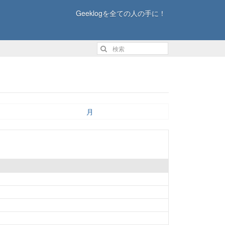
Geeklogを全ての人の手に！
月