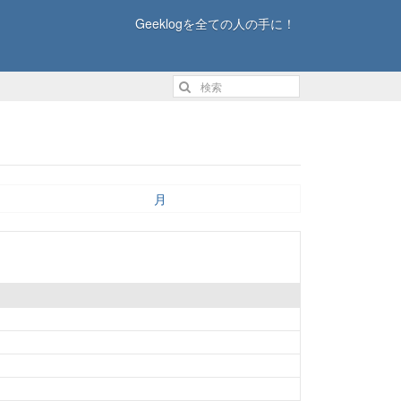
Geeklogを全ての人の手に！
月