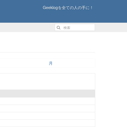
Geeklogを全ての人の手に！
月